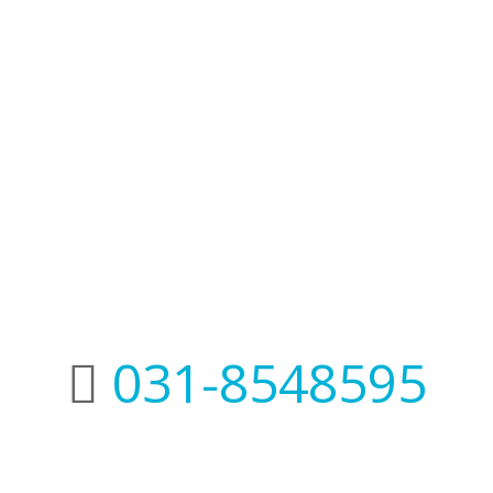
uick Contact 
031-8548595
 Terkait
Corporate Office