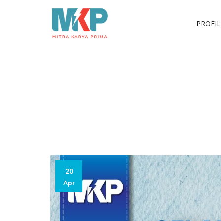
PROFIL
Selamat Hari Raya P
20
Apr