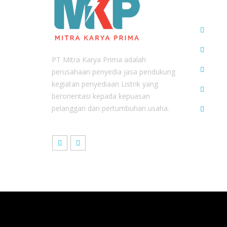
Pen
Whis
PT Mitra Karya Prima adalah
Beri
perusahaan penyedia jasa pendukung
kegiatan penyediaan Listrik yang
Karir
berorientasi kepada kepuasan
pelanggan dan pertumbuhan usaha.
E-Re