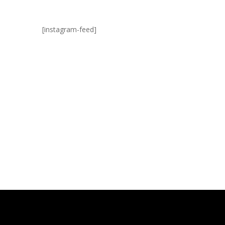
Blok A,
[instagram-feed]
61253)