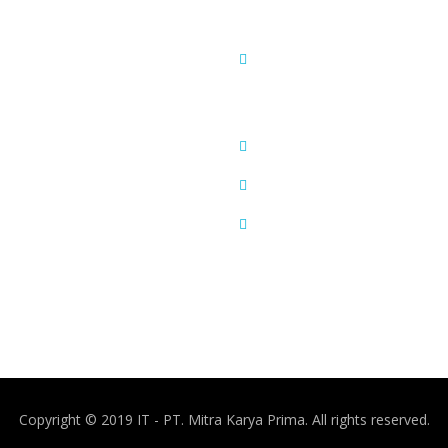
gadaan
Juanda Business Centre (JBC) 
No. 4,5 dan 6.
tle Blowing
Jl Raya Juanda No. 1 – Sidoarjo (
ta MKP
031-8548595
info@mitrakaryaprima.com
krut
031-8548596
Copyright © 2019 IT - PT. Mitra Karya Prima. All rights reserved.