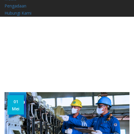
Pengadaan
Hubungi Kami
Selamat Hari Buruh
Internasional
Berita Lainnya
01
Mei