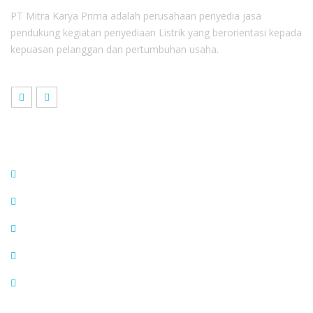
PT Mitra Karya Prima adalah perusahaan penyedia jasa
pendukung kegiatan penyediaan Listrik yang berorientasi kepada
kepuasan pelanggan dan pertumbuhan usaha.
Link Terkait
Pengadaan
Whistle Blowing
Berita MKP
Karir
E-Rekrut
Corporate Office