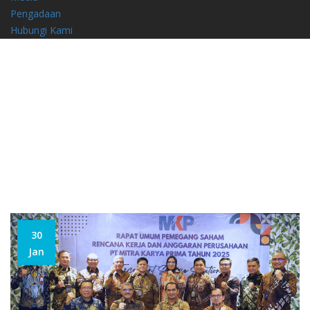
Pengadaan
Hubungi Kami
RUPS RKAP PT MKP
TAHUN 2025
Berita Lainnya
30
Jan