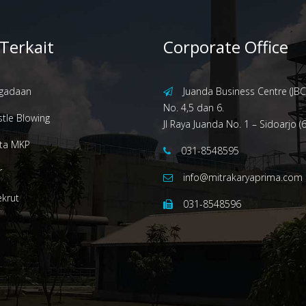
 Terkait
Corporate Office
gadaan
Juanda Business Centre (JBC)
No. 4,5 dan 6.
tle Blowing
Jl Raya Juanda No. 1 – Sidoarjo (
ita MKP
031-8548595
r
info@mitrakaryaprima.com
ekrut
031-8548596