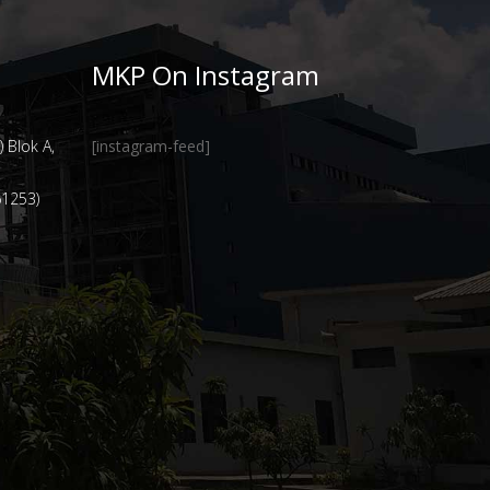
MKP On Instagram
 Blok A,
[instagram-feed]
61253)