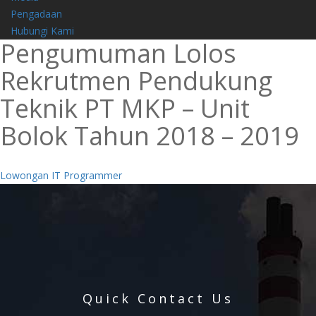
Pengadaan
Hubungi Kami
Pengumuman Lolos
Rekrutmen Pendukung
Teknik PT MKP – Unit
Bolok Tahun 2018 – 2019
Navigasi
Lowongan IT Programmer
pos
Quick Contact Us