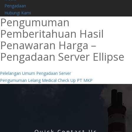
Pengadaan
Hubungi Kami
Pengumuman
Pemberitahuan Hasil
Penawaran Harga –
Pengadaan Server Ellipse
Navigasi
Pelelangan Umum Pengadaan Server
Pengumuman Lelang Medical Check Up PT MKP
pos
Quick Contact Us