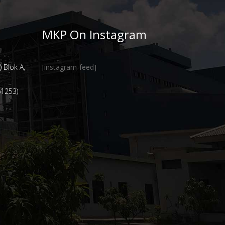
MKP On Instagram
 Blok A,
[instagram-feed]
61253)