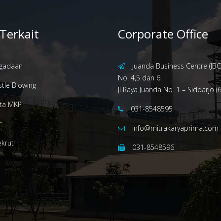
 Terkait
Corporate Office
gadaan
Juanda Business Centre (JBC)
No. 4,5 dan 6.
tle Blowing
Jl Raya Juanda No. 1 – Sidoarjo (
ita MKP
031-8548595
r
info@mitrakaryaprima.com
ekrut
031-8548596