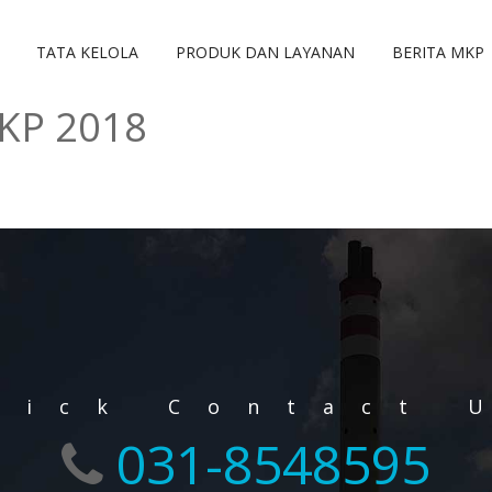
TATA KELOLA
PRODUK DAN LAYANAN
BERITA MKP
KP 2018
uick Contact 
031-8548595