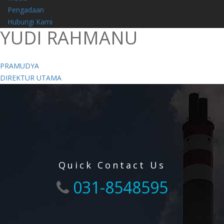
Pengadaan
Hubungi Kami
YUDI RAHMANU
Navigasi
PRAMUDYA
DIREKTUR UTAMA
pos
Quick Contact Us
031-8548595